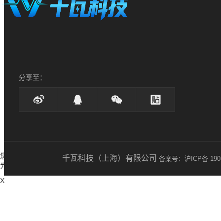
分享至：
您所计算出的排碳量为：
kg
千瓦科技（上海）有限公司
备案号：沪ICP备 1903
为了抵消 您的碳足迹，需种树
棵
X