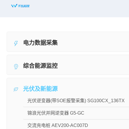
首页
平台赋能
电力数据采集
解决方案
新闻资讯
综合能源监控
适配设备
知名案例
光伏及新能源
合作共赢
光伏逆变器(带SOE报警采集) SG100CX_136TX
关于千瓦
锦浪光伏并网逆变器 G5-GC
交流充电桩 AEV200-AC007D