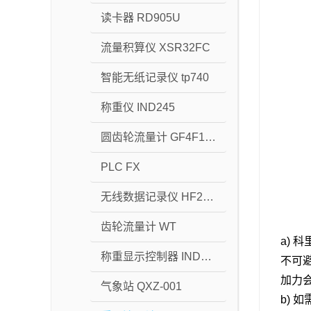
读卡器 RD905U
流量积算仪 XSR32FC
智能无纸记录仪 tp740
称重仪 IND245
圆齿轮流量计 GF4F1P1
PLC FX
无线数据记录仪 HF2211
齿轮流量计 WT
a)
称重显示控制器 IND320
不可
加力
气象站 QXZ-001
b)