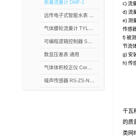
质量流量计 DMF-1
c)
d)
远传电子式智能水表 M-BUS
e)
气体腰轮流量计 TYLP型
传感
f)
可编程逻辑控制器 S7-200 SMART
节流
g)
数显压差表 通用
h)
气体体积校正仪 CorusPTZ
噪声传感器 RS-ZS-N01
千瓦
的质量
类网