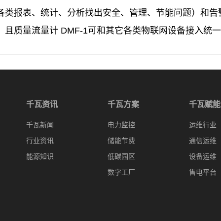
各类报表、统计、分析找出安全、管理、节能问题）和告
。且质量流量计 DMF-1可和其它各类物联网设备接入统
千瓦资讯
千瓦方案
千瓦赋能
千瓦新闻
电力监控
运维行业
行业资讯
储能节费
通信运维
能源知识
低碳园区
设备运维
数字工厂
售电平台