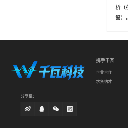
析（
警）
携手千瓦
企业合作
求贤纳才
分享至：