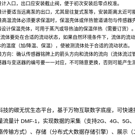
 流量计入口，出口应安装截止阀，便于初次安装后零点校准。
 流量计要适当远离泵的出口，尤其是往复式泵等，安装距离太近可
 测量高温流体必须要求保温时，保温壳体或伴热管道请勿与传感
器设计保温壳体，可用于蒸汽或导热油的保温伴热（需要订货）
 被测流体要处在合适的流动状态，如果自然环境条件下，流体的流
体的温度（加/降温、保温），使被测流体处于合适的流动状态。
 安装方向：确认传感器铭牌上的箭头方向和流体的流向（流体流过
 传感器与变送器的编号要一一对应，不可随意更换，否则可能产生
科技的碳无忧生态平台，基于万物互联数字底座，可快速
流量计 DMF-1，实现数据的采集（支持2G、4G、5G、NB
络传输方式）、存储（分布式大数据存储引擎）、展示（