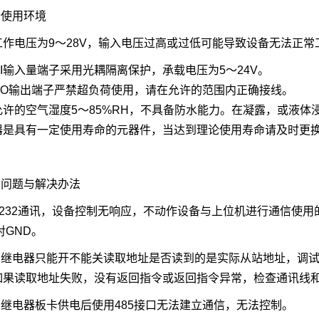
备使用环境
工作电压为9～28V，输入电压过高或过低可能导致设备无法正常
I输入量端子采用光耦隔离保护，承载电压为5～24V。
DO输出端子严禁超负荷使用，请在允许的范围内正确接线。
允许的空气湿度5～85%RH，不具备防水能力。在凝露，或液体
器是具有一定使用寿命的元器件，当达到理论使用寿命请及时更
见问题与解决办法
 232通讯，设备控制无响应，不动作设备与上位机进行通信使用的
对GND。
） 继电器只能开不能关读取地址是否读到的是实际从站地址，调
如果读取地址失败，没有返回指令或返回指令异常，检查通讯线
） 继电器板卡供电后使用485接口无法建立通信，无法控制。