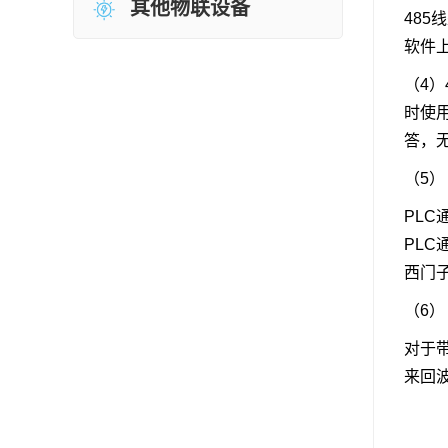
其他物联设备
48
软件
（4
时使
答，
（5）
PL
PLC
西门子
（6）
对于
来回