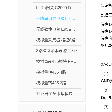
1.设
LoRa网关 C2000-DC-DCTL02
设备
一路串口继电器 LH-IO101
设备D
无线数传电台 E95&E96-DTU(400SLxxx)
设备
设备
模拟量采集器 格控8路
继电
8路模拟采集器 格控8路
模拟量转485模块 PR-*-485-G
2.常
模拟量转485 4路
（1)
GND
模拟量转485 2路
（2
16路开关量采集模块 LZX9082
确，
（3