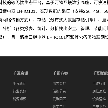
科技的碳无忧生态平台，基于万物互联数字底座，可快速
继电器 LH-IO101，实现数据的采集（支持2G、4G、5G、
类网络传输方式）、存储（分布式大数据存储引擎）、展
、分析（各类报表、统计、分析找出安全、管理、节能问
警）。且一路串口继电器 LH-IO101可和其它各类物联
千瓦资讯
千瓦方案
千瓦赋能
千瓦新闻
电力监控
运维行业
行业资讯
储能节费
通信运维
能源知识
低碳园区
设备运维
数字工厂
售电平台