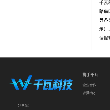
千瓦
路串口
等各
示）
话报
携手千瓦
企业合作
求贤纳才
分享至：