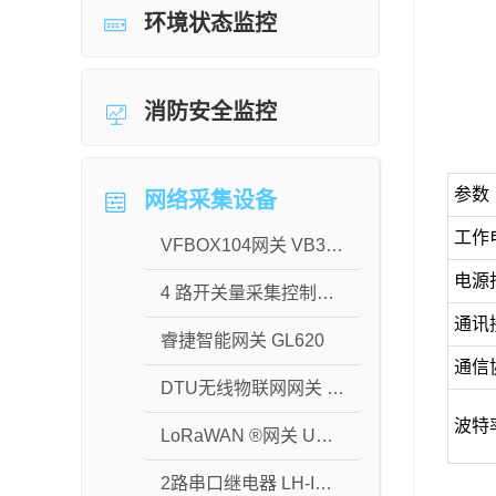
环境状态监控
消防安全监控
参数
网络采集设备
工作
VFBOX104网关 VB302-2400
电源
4 路开关量采集控制模块 ZZ-IO404D-RS485
通讯
睿捷智能网关 GL620
通信
DTU无线物联网网关 DTU-C2W3GF
波特
LoRaWAN ®网关 UG56
2路串口继电器 LH-IO222