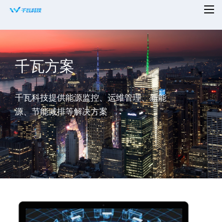
首页
千瓦方案
平台赋能
解决方案
千瓦科技提供能源监控、运维管理、新能
新闻资讯
源、节能减排等解决方案
适配设备
知名案例
合作共赢
关于千瓦