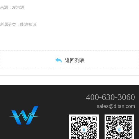
来源：左洪源
所属分类：能源知识

返回列表
400-630-3060
sales@ditan.com
QQ客服
微信客服