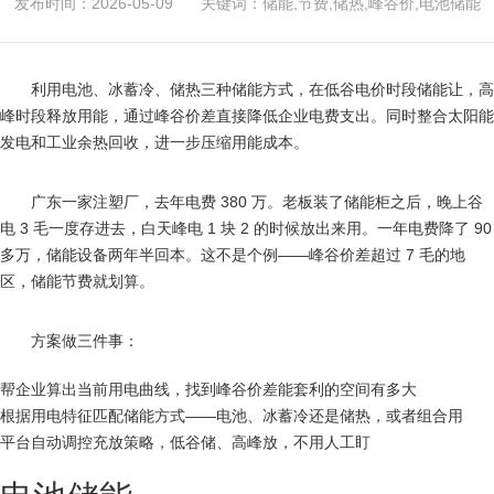
发布时间：2026-05-09
关键词：储能,节费,储热,峰谷价,电池储能
利用电池、冰蓄冷、储热三种储能方式，在低谷电价时段储能让，高
峰时段释放用能，通过峰谷价差直接降低企业电费支出。同时整合太阳能
发电和工业余热回收，进一步压缩用能成本。
广东一家注塑厂，去年电费 380 万。老板装了储能柜之后，晚上谷
电 3 毛一度存进去，白天峰电 1 块 2 的时候放出来用。一年电费降了 90
多万，储能设备两年半回本。这不是个例——峰谷价差超过 7 毛的地
区，储能节费就划算。
方案做三件事：
帮企业算出当前用电曲线，找到峰谷价差能套利的空间有多大
根据用电特征匹配储能方式——电池、冰蓄冷还是储热，或者组合用
平台自动调控充放策略，低谷储、高峰放，不用人工盯