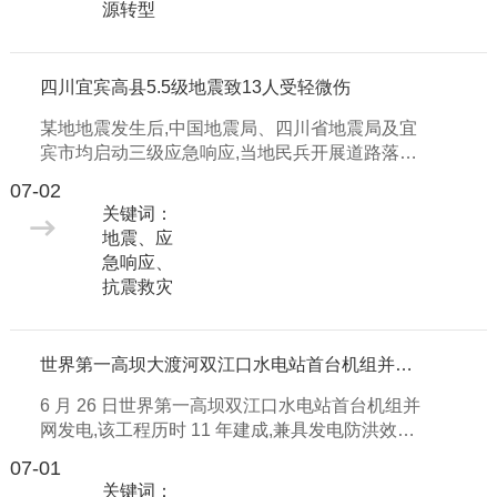
源转型
四川宜宾高县5.5级地震致13人受轻微伤
某地地震发生后,中国地震局、四川省地震局及宜
宾市均启动三级应急响应,当地民兵开展道路落石
清理作业,各项抗震救灾工作正有序推进。
07-02
关键词：
地震、应
急响应、
抗震救灾
世界第一高坝大渡河双江口水电站首台机组并网发电
6 月 26 日世界第一高坝双江口水电站首台机组并
网发电,该工程历时 11 年建成,兼具发电防洪效益,
多项技术全球领先,助力清洁能源发展与双碳目标
07-01
落地。
关键词：