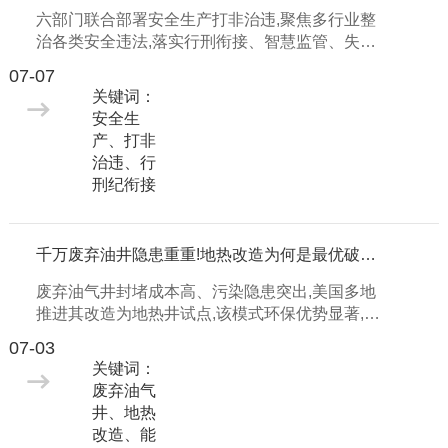
六部门联合部署安全生产打非治违,聚焦多行业整
治各类安全违法,落实行刑衔接、智慧监管、失信
惩戒、群众共治等治理要求。
07-07
关键词：
安全生
产、打非
治违、行
刑纪衔接
千万废弃油井隐患重重!地热改造为何是最优破局方案?
废弃油气井封堵成本高、污染隐患突出,美国多地
推进其改造为地热井试点,该模式环保优势显著,但
现阶段发电成本偏高,规模化发展需政策扶持。
07-03
关键词：
废弃油气
井、地热
改造、能