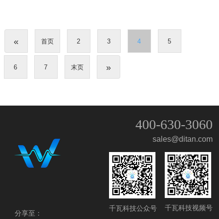
«
首页
2
3
4
5
»
6
7
末页
400-630-3060
sales@ditan.com
QQ客服
微信客服
留言
千瓦科技视频号
千瓦科技公众号
分享至：