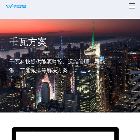
首页
千瓦方案
平台赋能
解决方案
千瓦科技提供能源监控、运维管理、新能
新闻资讯
源、节能减排等解决方案
适配设备
知名案例
合作共赢
关于千瓦